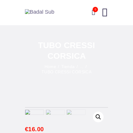
0
SUBMARINISMO
TUBO CRESSI
PESCA SUBMARINA
CORSICA
APNEA
Home
Tienda
...
SNORKEL
TUBO CRESSI CORSICA
QUIÉNES SOMOS
CONTACTO
€
16
.
00